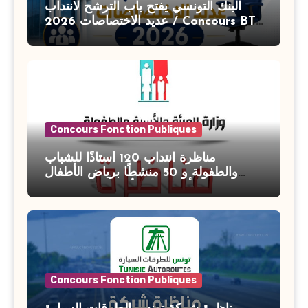
البنك التونسي يفتح باب الترشح لانتداب
عديد الاختصاصات 2026 / Concours BT
Banque de Tunisie 2026
Concours Fonction Publiques
مناظرة انتداب 120 أستاذًا للشباب
والطفولة و 50 منشطًا برياض الأطفال
بوزارة الأسرة والمرأة والطفولة وكبار
السن آخر أجل للتسجيل : 27 جويلية 2026
Concours Fonction Publiques