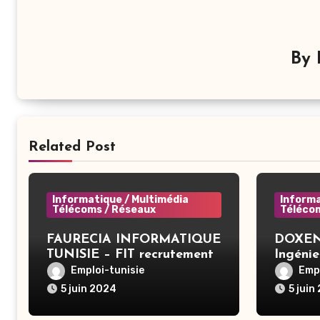
By
Related Post
Informatique / Multimédia
Informa
Télécoms / Réseaux
Téléco
FAURECIA INFORMATIQUE
DOXENS
TUNISIE – FIT recrutement
Ingénie
– System Administrator
Applica
Emploi-tunisie
Empl
BAC+3 (CIVP) – Tunis
5 juin 2024
5 juin