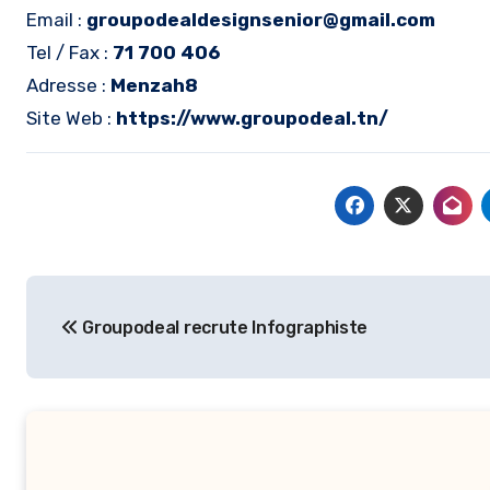
Email :
groupodealdesignsenior@gmail.com
Tel / Fax :
71 700 406
Adresse :
Menzah8
Site Web :
https://www.groupodeal.tn/
Navigation
Groupodeal recrute Infographiste
de
l’article