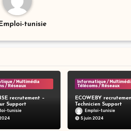
Emploi-tunisie
tique / Multimédia
Informatique / Multimédi
ms / Réseaux
Télécoms / Réseaux
E recrutement –
ECOWEBY recrutemen
ur Support
Technicien Support
tif – Nabeul
Informatique Niv 1 et 
oi-tunisie
Emploi-tunisie
Tunis
 2024
5 juin 2024