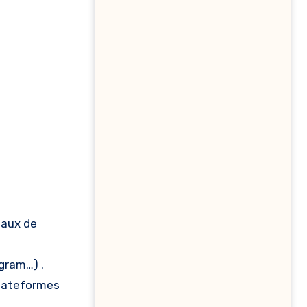
taux de
gram…) .
plateformes