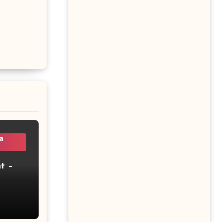
a
t –
2 –