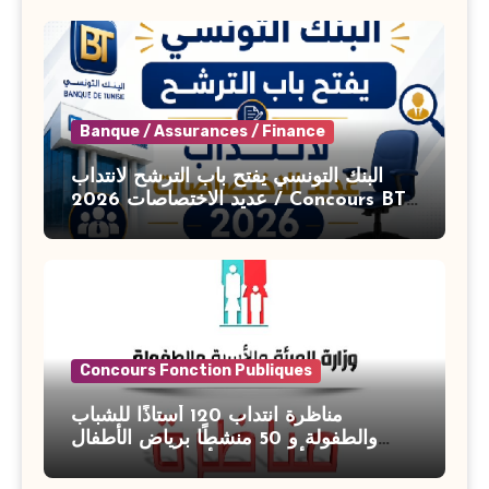
Banque / Assurances / Finance
البنك التونسي يفتح باب الترشح لانتداب
عديد الاختصاصات 2026 / Concours BT
Banque de Tunisie 2026
Concours Fonction Publiques
مناظرة انتداب 120 أستاذًا للشباب
والطفولة و 50 منشطًا برياض الأطفال
بوزارة الأسرة والمرأة والطفولة وكبار
السن آخر أجل للتسجيل : 27 جويلية 2026