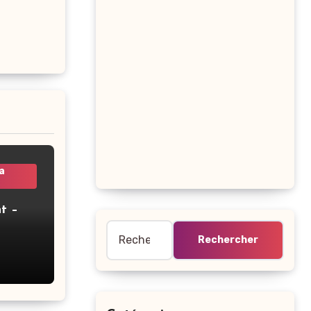
a
t –
Rechercher :
2 –