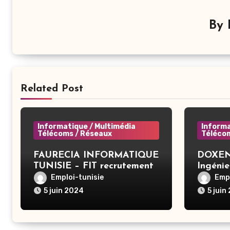
By
Related Post
Informatique / Multimédia
Informa
Télécoms / Réseaux
Téléco
FAURECIA INFORMATIQUE
DOXENS
TUNISIE – FIT recrutement
Ingénie
– System Administrator
Applica
Emploi-tunisie
Empl
BAC+3 (CIVP) – Tunis
5 juin 2024
5 juin