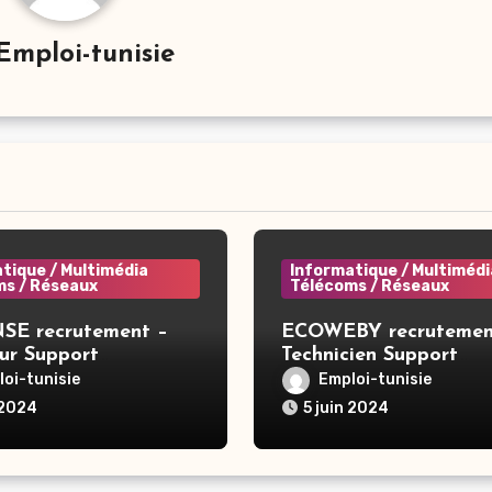
Emploi-tunisie
tique / Multimédia
Informatique / Multimédi
ms / Réseaux
Télécoms / Réseaux
E recrutement –
ECOWEBY recrutemen
ur Support
Technicien Support
tif – Nabeul
Informatique Niv 1 et 
oi-tunisie
Emploi-tunisie
Tunis
 2024
5 juin 2024