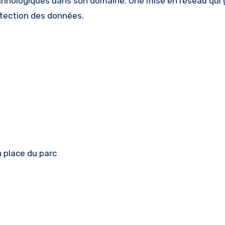
technologiques dans son domaine. Une mise en réseau qui
otection des données.
n place du parc