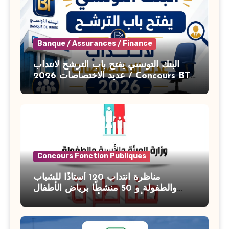
Banque / Assurances / Finance
البنك التونسي يفتح باب الترشح لانتداب
عديد الاختصاصات 2026 / Concours BT
Banque de Tunisie 2026
Concours Fonction Publiques
مناظرة انتداب 120 أستاذًا للشباب
والطفولة و 50 منشطًا برياض الأطفال
بوزارة الأسرة والمرأة والطفولة وكبار
السن آخر أجل للتسجيل : 27 جويلية 2026