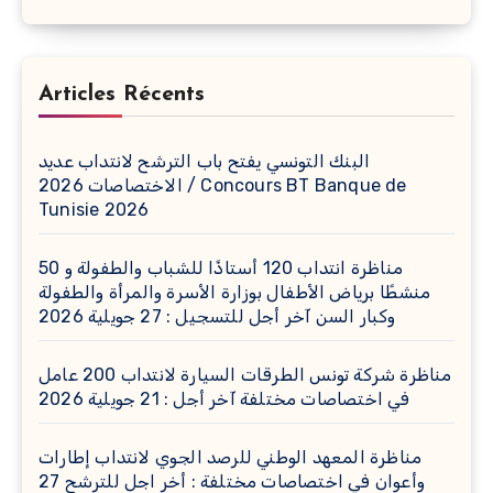
Articles Récents
البنك التونسي يفتح باب الترشح لانتداب عديد
الاختصاصات 2026 / Concours BT Banque de
Tunisie 2026
مناظرة انتداب 120 أستاذًا للشباب والطفولة و 50
منشطًا برياض الأطفال بوزارة الأسرة والمرأة والطفولة
وكبار السن آخر أجل للتسجيل : 27 جويلية 2026
مناظرة شركة تونس الطرقات السيارة لانتداب 200 عامل
في اختصاصات مختلفة آخر أجل : 21 جويلية 2026
مناظرة المعهد الوطني للرصد الجوي لانتداب إطارات
وأعوان في اختصاصات مختلفة : أخر اجل للترشح 27