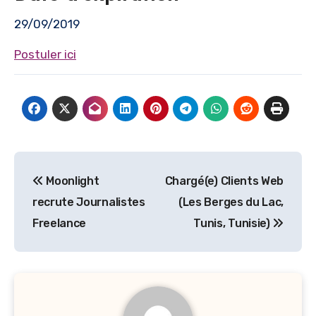
29/09/2019
Postuler ici
Navigation
Moonlight
Chargé(e) Clients Web
de
recrute Journalistes
(Les Berges du Lac,
l’article
Freelance
Tunis, Tunisie)