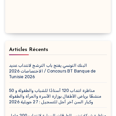
Articles Récents
البنك التونسي يفتح باب الترشح لانتداب عديد
الاختصاصات 2026 / Concours BT Banque de
Tunisie 2026
مناظرة انتداب 120 أستاذًا للشباب والطفولة و 50
منشطًا برياض الأطفال بوزارة الأسرة والمرأة والطفولة
وكبار السن آخر أجل للتسجيل : 27 جويلية 2026
مناظرة شركة تونس الطرقات السيارة لانتداب 200 عامل