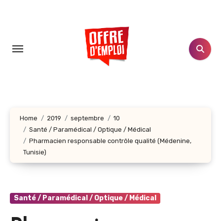
Aller
au
contenu
principal
Home
2019
septembre
10
Santé / Paramédical / Optique / Médical
Pharmacien responsable contrôle qualité (Médenine,
Tunisie)
Santé / Paramédical / Optique / Médical