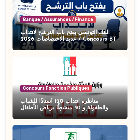
Banque / Assurances / Finance
البنك التونسي يفتح باب الترشح لانتداب
عديد الاختصاصات 2026 / Concours BT
Banque de Tunisie 2026
Concours Fonction Publiques
مناظرة انتداب 120 أستاذًا للشباب
والطفولة و 50 منشطًا برياض الأطفال
بوزارة الأسرة والمرأة والطفولة وكبار
السن آخر أجل للتسجيل : 27 جويلية 2026