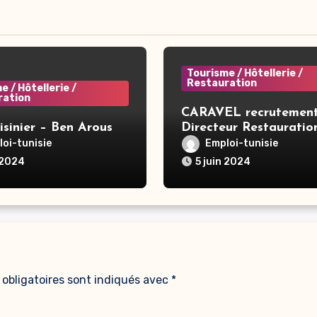
Tourisme / Hôtellerie /
Restauration
e / Hôtellerie /
ration
CARAVEL recrutement
isinier – Ben Arous
Directeur Restauratio
Hôtel – Tunis
oi-tunisie
Emploi-tunisie
 2024
5 juin 2024
obligatoires sont indiqués avec
*