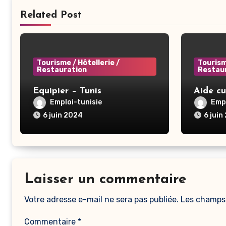
Related Post
Tourisme / Hôtellerie /
Tourism
Restauration
Restau
Équipier – Tunis
Aide cu
Emploi-tunisie
Empl
6 juin 2024
6 juin
Laisser un commentaire
Votre adresse e-mail ne sera pas publiée.
Les champs 
Commentaire
*