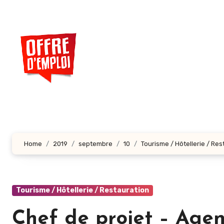
Aller
au
contenu
principal
Home
2019
septembre
10
Tourisme / Hôtellerie / Res
Tourisme / Hôtellerie / Restauration
Chef de projet – Age