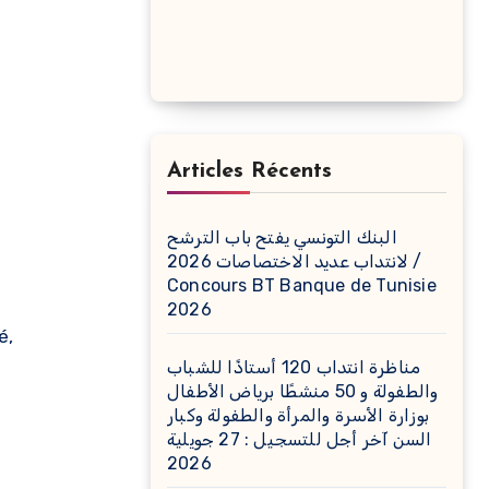
Articles Récents
البنك التونسي يفتح باب الترشح
لانتداب عديد الاختصاصات 2026 /
Concours BT Banque de Tunisie
2026
é,
مناظرة انتداب 120 أستاذًا للشباب
والطفولة و 50 منشطًا برياض الأطفال
بوزارة الأسرة والمرأة والطفولة وكبار
السن آخر أجل للتسجيل : 27 جويلية
2026