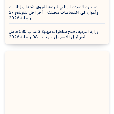
مناظرة المعهد الوطني للرصد الجوي لانتداب إطارات
وأعوان في اختصاصات مختلفة : أخر اجل للترشح 27
جويلية 2026
وزارة التربية : فتح مناظرات مهنية لانتداب 580 عامل
آخر أجل للتسجيل عن بعد : 08 جويلية 2026