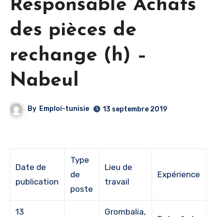
Responsable Achats
des pièces de
rechange (h) –
Nabeul
By
Emploi-tunisie
13 septembre 2019
Type
Date de
Lieu de
de
Expérience
É
publication
travail
poste
13
Grombalia,