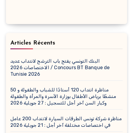
Articles Récents
البنك التونسي يفتح باب الترشح لانتداب عديد
الاختصاصات 2026 / Concours BT Banque de
Tunisie 2026
مناظرة انتداب 120 أستاذًا للشباب والطفولة و 50
منشطًا برياض الأطفال بوزارة الأسرة والمرأة والطفولة
وكبار السن آخر أجل للتسجيل : 27 جويلية 2026
مناظرة شركة تونس الطرقات السيارة لانتداب 200 عامل
في اختصاصات مختلفة آخر أجل : 21 جويلية 2026