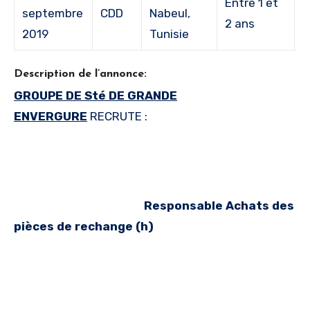
Entre 1 et
B
septembre
CDD
Nabeul,
2 ans
3
2019
Tunisie
Description de l’annonce:
GROUPE DE Sté DE GRANDE
ENVERGURE
RECRUTE :
Responsable Achats des
pièces de rechange (h)