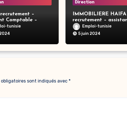
on
Direction
recrutement –
IMMOBILIERE HAIFA
ant Comptable –
recrutement – assista
direction – Tunis
oi-tunisie
Emploi-tunisie
 2024
5 juin 2024
obligatoires sont indiqués avec
*