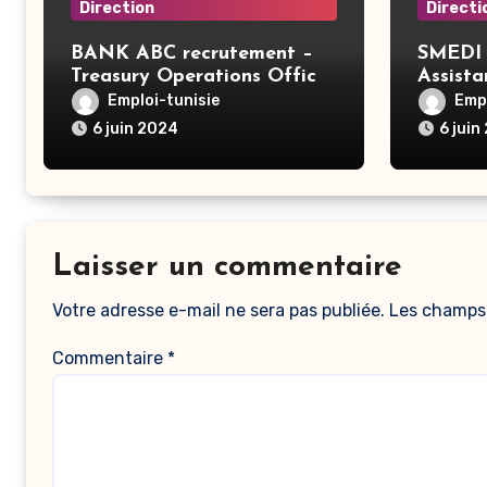
Direction
Directi
BANK ABC recrutement –
SMEDI 
Treasury Operations Officer
Assist
– Tunis
Ariana
Emploi-tunisie
Empl
6 juin 2024
6 juin
Laisser un commentaire
Votre adresse e-mail ne sera pas publiée.
Les champs 
Commentaire
*