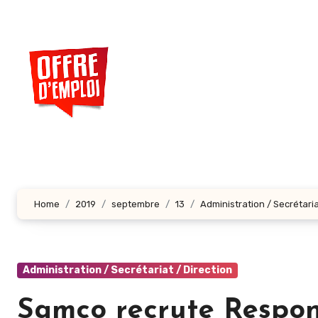
Aller
au
contenu
principal
Home
2019
septembre
13
Administration / Secrétaria
Administration / Secrétariat / Direction
Samco recrute Respo