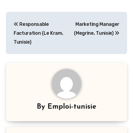
Navigation
Responsable
Marketing Manager
de
Facturation (Le Kram,
(Megrine, Tunisie)
l’article
Tunisie)
By
Emploi-tunisie