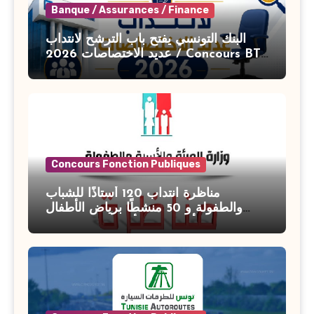
Banque / Assurances / Finance
البنك التونسي يفتح باب الترشح لانتداب
عديد الاختصاصات 2026 / Concours BT
Banque de Tunisie 2026
Concours Fonction Publiques
مناظرة انتداب 120 أستاذًا للشباب
والطفولة و 50 منشطًا برياض الأطفال
بوزارة الأسرة والمرأة والطفولة وكبار
السن آخر أجل للتسجيل : 27 جويلية 2026