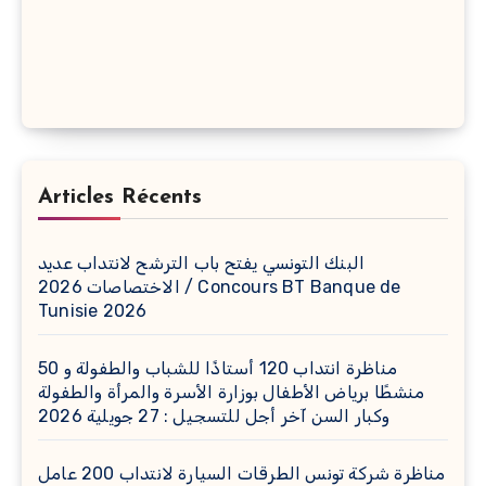
Articles Récents
البنك التونسي يفتح باب الترشح لانتداب عديد
الاختصاصات 2026 / Concours BT Banque de
Tunisie 2026
مناظرة انتداب 120 أستاذًا للشباب والطفولة و 50
منشطًا برياض الأطفال بوزارة الأسرة والمرأة والطفولة
وكبار السن آخر أجل للتسجيل : 27 جويلية 2026
مناظرة شركة تونس الطرقات السيارة لانتداب 200 عامل