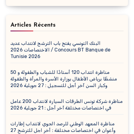
Articles Récents
البنك التونسي يفتح باب الترشح لانتداب عديد
الاختصاصات 2026 / Concours BT Banque de
Tunisie 2026
مناظرة انتداب 120 أستاذًا للشباب والطفولة و 50
منشطًا برياض الأطفال بوزارة الأسرة والمرأة والطفولة
وكبار السن آخر أجل للتسجيل : 27 جويلية 2026
مناظرة شركة تونس الطرقات السيارة لانتداب 200 عامل
في اختصاصات مختلفة آخر أجل : 21 جويلية 2026
مناظرة المعهد الوطني للرصد الجوي لانتداب إطارات
وأعوان في اختصاصات مختلفة : أخر اجل للترشح 27