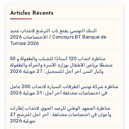
Articles Récents
البنك التونسي يفتح باب الترشح لانتداب عديد
الاختصاصات 2026 / Concours BT Banque de
Tunisie 2026
مناظرة انتداب 120 أستاذًا للشباب والطفولة و 50
منشطًا برياض الأطفال بوزارة الأسرة والمرأة والطفولة
وكبار السن آخر أجل للتسجيل : 27 جويلية 2026
مناظرة شركة تونس الطرقات السيارة لانتداب 200 عامل
في اختصاصات مختلفة آخر أجل : 21 جويلية 2026
مناظرة المعهد الوطني للرصد الجوي لانتداب إطارات
وأعوان في اختصاصات مختلفة : أخر اجل للترشح 27
جويلية 2026