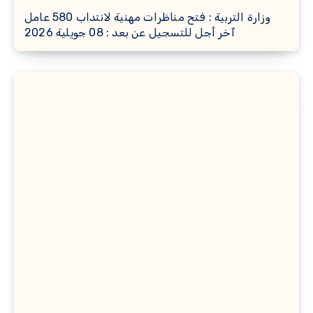
وزارة التربية : فتح مناظرات مهنية لانتداب 580 عامل
آخر أجل للتسجيل عن بعد : 08 جويلية 2026