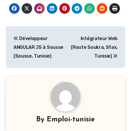
Navigation
Développeur
Intégrateur Web
de
ANGULAR JS à Sousse
(Route Soukra, Sfax,
l’article
(Sousse, Tunisie)
Tunisie)
By
Emploi-tunisie