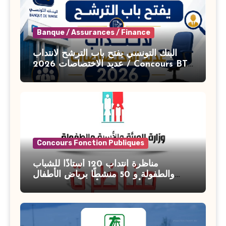
Banque / Assurances / Finance
البنك التونسي يفتح باب الترشح لانتداب
عديد الاختصاصات 2026 / Concours BT
Banque de Tunisie 2026
Concours Fonction Publiques
مناظرة انتداب 120 أستاذًا للشباب
والطفولة و 50 منشطًا برياض الأطفال
بوزارة الأسرة والمرأة والطفولة وكبار
السن آخر أجل للتسجيل : 27 جويلية 2026