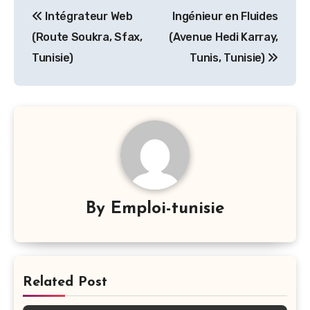
Navigation
Intégrateur Web
Ingénieur en Fluides
de
(Route Soukra, Sfax,
(Avenue Hedi Karray,
l’article
Tunisie)
Tunis, Tunisie)
By
Emploi-tunisie
Related Post