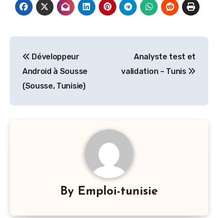
Navigation
Développeur
Analyste test et
de
Android à Sousse
validation – Tunis
l’article
(Sousse, Tunisie)
By
Emploi-tunisie