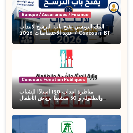
Banque / Assurances / Finance
البنك التونسي يفتح باب الترشح لانتداب
عديد الاختصاصات 2026 / Concours BT
Banque de Tunisie 2026
Concours Fonction Publiques
مناظرة انتداب 120 أستاذًا للشباب
والطفولة و 50 منشطًا برياض الأطفال
بوزارة الأسرة والمرأة والطفولة وكبار
السن آخر أجل للتسجيل : 27 جويلية 2026