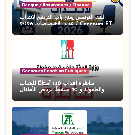
Banque / Assurances / Finance
البنك التونسي يفتح باب الترشح لانتداب
عديد الاختصاصات 2026 / Concours BT
Banque de Tunisie 2026
Concours Fonction Publiques
مناظرة انتداب 120 أستاذًا للشباب
والطفولة و 50 منشطًا برياض الأطفال
بوزارة الأسرة والمرأة والطفولة وكبار
السن آخر أجل للتسجيل : 27 جويلية 2026