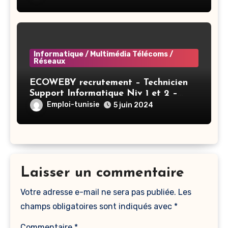
Informatique / Multimédia Télécoms /
Réseaux
ECOWEBY recrutement – Technicien
Support Informatique Niv 1 et 2 –
Tunis
Emploi-tunisie
5 juin 2024
Laisser un commentaire
Votre adresse e-mail ne sera pas publiée.
Les
champs obligatoires sont indiqués avec
*
Commentaire
*