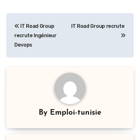
Navigation
IT Road Group
IT Road Group recrute
de
recrute Ingénieur
l’article
Devops
By
Emploi-tunisie