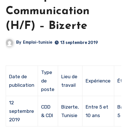
Communication
(H/F) – Bizerte
By
Emploi-tunisie
13 septembre 2019
Type
Date de
Lieu de
de
Expérience
Étu
publication
travail
poste
12
CDD
Bizerte,
Entre 5 et
Bac
septembre
& CDI
Tunisie
10 ans
5
2019