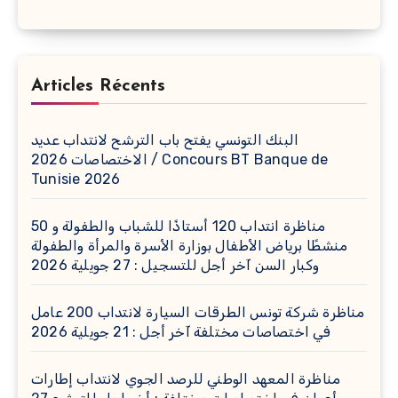
Articles Récents
البنك التونسي يفتح باب الترشح لانتداب عديد
الاختصاصات 2026 / Concours BT Banque de
Tunisie 2026
مناظرة انتداب 120 أستاذًا للشباب والطفولة و 50
منشطًا برياض الأطفال بوزارة الأسرة والمرأة والطفولة
وكبار السن آخر أجل للتسجيل : 27 جويلية 2026
مناظرة شركة تونس الطرقات السيارة لانتداب 200 عامل
في اختصاصات مختلفة آخر أجل : 21 جويلية 2026
مناظرة المعهد الوطني للرصد الجوي لانتداب إطارات