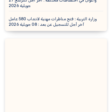
وأعوان في اختصاصات مختلفة : أخر اجل للترشح 27
جويلية 2026
وزارة التربية : فتح مناظرات مهنية لانتداب 580 عامل
آخر أجل للتسجيل عن بعد : 08 جويلية 2026