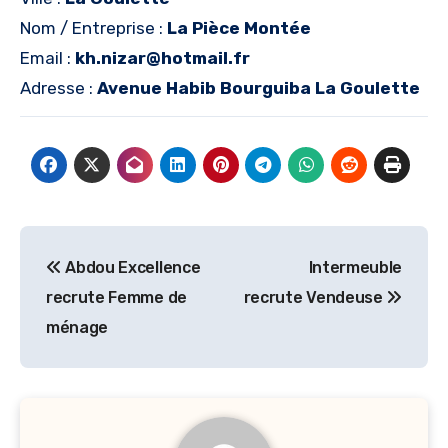
Nom / Entreprise :
La Pièce Montée
Email :
kh.nizar@hotmail.fr
Adresse :
Avenue Habib Bourguiba La Goulette
Navigation
Abdou Excellence
Intermeuble
de
recrute Femme de
recrute Vendeuse
l’article
ménage