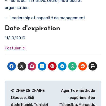
– Sens de l’initiative, Ordre, méthode et
organisation.
– leadership et capacité de management
Date d'expiration
11/10/2019
Postuler ici
Navigation
CHEF DE CHAINE
Agent de méthode
de
(Sousse, Sidi
expérimentée
l’article
Abdelhamid, Tunisie)
(Téboulba, Monastir,