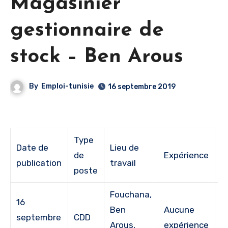
Magasinier
gestionnaire de
stock – Ben Arous
By
Emploi-tunisie
16 septembre 2019
Type
Date de
Lieu de
de
Expérience
É
publication
travail
poste
Fouchana,
16
Ben
Aucune
septembre
CDD
B
Arous,
expérience