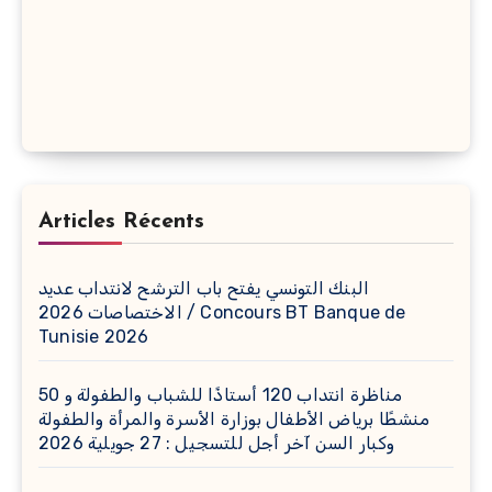
Articles Récents
البنك التونسي يفتح باب الترشح لانتداب عديد
الاختصاصات 2026 / Concours BT Banque de
Tunisie 2026
مناظرة انتداب 120 أستاذًا للشباب والطفولة و 50
منشطًا برياض الأطفال بوزارة الأسرة والمرأة والطفولة
وكبار السن آخر أجل للتسجيل : 27 جويلية 2026