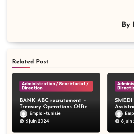
By
Related Post
Administration / Secrétariat /
Adminis
Direction
Directi
BANK ABC recrutement –
SMEDI 
Treasury Operations Officer
Assist
– Tunis
Ariana
Emploi-tunisie
Empl
6 juin 2024
6 juin