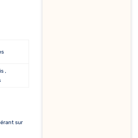
es
s ,
s
pérant sur