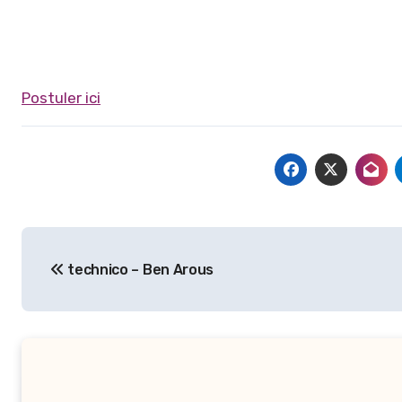
Postuler ici
Navigation
technico – Ben Arous
de
l’article