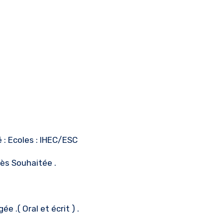
é : Ecoles : IHEC/ESC
rès Souhaitée .
e .( Oral et écrit ) .