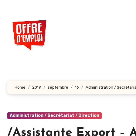
Aller
au
contenu
principal
Home
2019
septembre
16
Administration / Secrétaria
Administration / Secrétariat / Direction
/Assistante Export – 