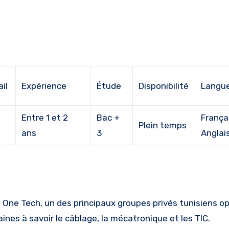
ail
Expérience
Étude
Disponibilité
Langu
Entre 1 et 2
Bac +
Françai
Plein temps
ans
3
Anglai
e One Tech, un des principaux groupes privés tunisiens o
nes à savoir le câblage, la mécatronique et les TIC.