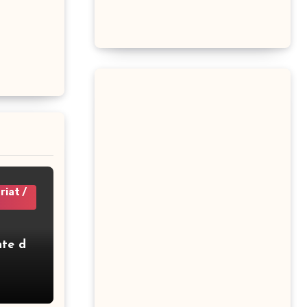
riat /
nte de