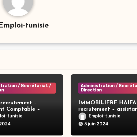
Emploi-tunisie
tration / Secrétariat /
Administration / Secréta
on
Direction
recrutement –
IMMOBILIERE HAIFA
ant Comptable –
recrutement – assista
direction – Tunis
oi-tunisie
Emploi-tunisie
 2024
5 juin 2024