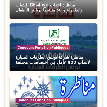
مناظرة انتداب 120 أستاذًا للشباب
والطفولة و 50 منشطًا برياض الأطفال
بوزارة الأسرة والمرأة والطفولة وكبار
السن آخر أجل للتسجيل : 27 جويلية 2026
Concours Fonction Publiques
مناظرة شركة تونس الطرقات السيارة
لانتداب 200 عامل في اختصاصات مختلفة
آخر أجل : 21 جويلية 2026
Concours Fonction Publiques