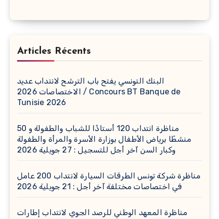
Articles Récents
البنك التونسي يفتح باب الترشح لانتداب عديد
الاختصاصات 2026 / Concours BT Banque de
Tunisie 2026
مناظرة انتداب 120 أستاذًا للشباب والطفولة و 50
منشطًا برياض الأطفال بوزارة الأسرة والمرأة والطفولة
وكبار السن آخر أجل للتسجيل : 27 جويلية 2026
مناظرة شركة تونس الطرقات السيارة لانتداب 200 عامل
في اختصاصات مختلفة آخر أجل : 21 جويلية 2026
مناظرة المعهد الوطني للرصد الجوي لانتداب إطارات