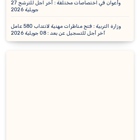
وأعوان في اختصاصات مختلفة : أخر اجل للترشح 27
جويلية 2026
وزارة التربية : فتح مناظرات مهنية لانتداب 580 عامل
آخر أجل للتسجيل عن بعد : 08 جويلية 2026