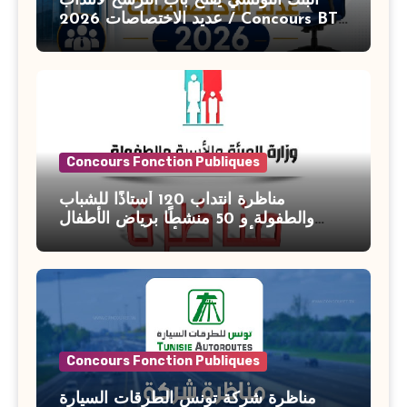
البنك التونسي يفتح باب الترشح لانتداب
عديد الاختصاصات 2026 / Concours BT
Banque de Tunisie 2026
Concours Fonction Publiques
مناظرة انتداب 120 أستاذًا للشباب
والطفولة و 50 منشطًا برياض الأطفال
بوزارة الأسرة والمرأة والطفولة وكبار
السن آخر أجل للتسجيل : 27 جويلية 2026
Concours Fonction Publiques
مناظرة شركة تونس الطرقات السيارة