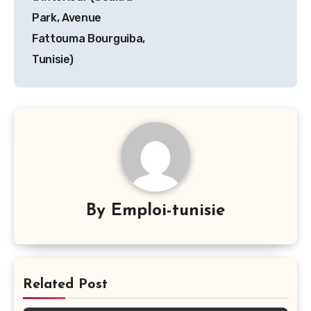
l’article
Park, Avenue
Fattouma Bourguiba,
Tunisie)
By
Emploi-tunisie
Related Post