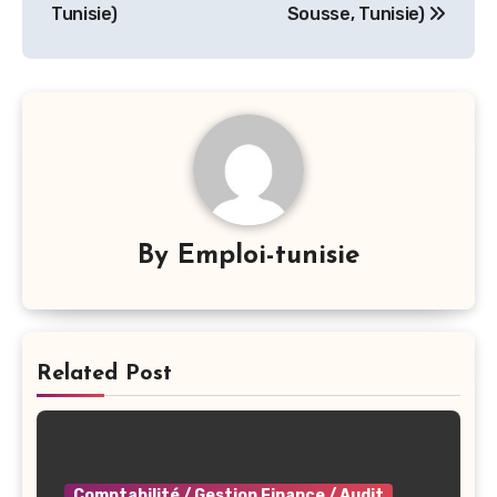
l’article
Tunisie)
Sousse, Tunisie)
By
Emploi-tunisie
Related Post
Comptabilité / Gestion Finance / Audit