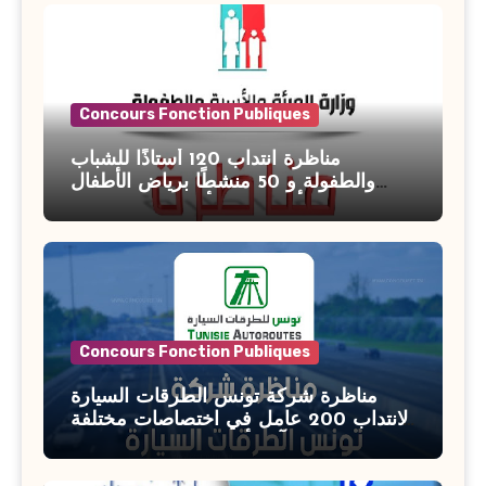
Concours Fonction Publiques
مناظرة انتداب 120 أستاذًا للشباب
والطفولة و 50 منشطًا برياض الأطفال
بوزارة الأسرة والمرأة والطفولة وكبار
السن آخر أجل للتسجيل : 27 جويلية 2026
Concours Fonction Publiques
مناظرة شركة تونس الطرقات السيارة
لانتداب 200 عامل في اختصاصات مختلفة
آخر أجل : 21 جويلية 2026