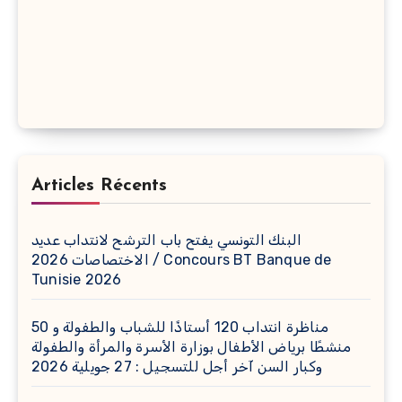
Articles Récents
البنك التونسي يفتح باب الترشح لانتداب عديد
الاختصاصات 2026 / Concours BT Banque de
Tunisie 2026
مناظرة انتداب 120 أستاذًا للشباب والطفولة و 50
منشطًا برياض الأطفال بوزارة الأسرة والمرأة والطفولة
وكبار السن آخر أجل للتسجيل : 27 جويلية 2026