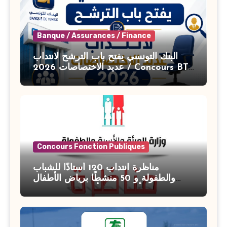
Banque / Assurances / Finance
البنك التونسي يفتح باب الترشح لانتداب
عديد الاختصاصات 2026 / Concours BT
Banque de Tunisie 2026
Concours Fonction Publiques
مناظرة انتداب 120 أستاذًا للشباب
والطفولة و 50 منشطًا برياض الأطفال
بوزارة الأسرة والمرأة والطفولة وكبار
السن آخر أجل للتسجيل : 27 جويلية 2026