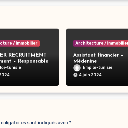
cture / Immobilier
Architecture / Immobilie
ER RECRUITMENT
Assistant financier –
ement – Responsable
Médenine
le De
oi-tunisie
Emploi-tunisie
/Consolidation –
 2024
4 juin 2024
obligatoires sont indiqués avec
*