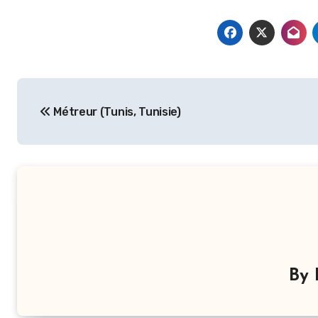
Navigation
Métreur (Tunis, Tunisie)
de
l’article
By