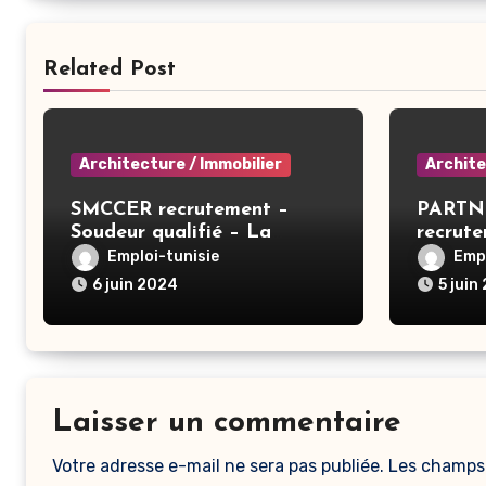
Related Post
Architecture / Immobilier
Archite
SMCCER recrutement –
PARTN
Soudeur qualifié – La
recrut
Manouba
Contrô
Emploi-tunisie
Empl
Gestion
6 juin 2024
5 juin
Tunis
Laisser un commentaire
Votre adresse e-mail ne sera pas publiée.
Les champs 