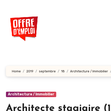
Aller
au
contenu
principal
Home
2019
septembre
18
Architecture / Immobilier
Architecture / Immobilier
Architecte stagiaire (