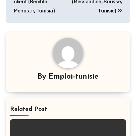
client (Bembla،
(Messaadine, Sousse,
l’article
Monastir, Tunisia)
Tunisie)
By
Emploi-tunisie
Related Post