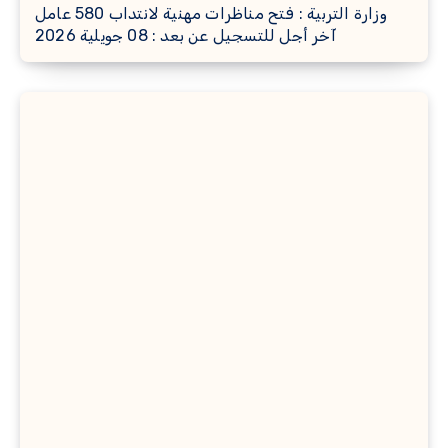
وزارة التربية : فتح مناظرات مهنية لانتداب 580 عامل
آخر أجل للتسجيل عن بعد : 08 جويلية 2026