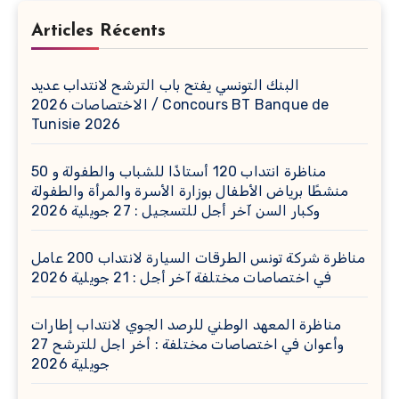
Articles Récents
البنك التونسي يفتح باب الترشح لانتداب عديد
الاختصاصات 2026 / Concours BT Banque de
Tunisie 2026
مناظرة انتداب 120 أستاذًا للشباب والطفولة و 50
منشطًا برياض الأطفال بوزارة الأسرة والمرأة والطفولة
وكبار السن آخر أجل للتسجيل : 27 جويلية 2026
مناظرة شركة تونس الطرقات السيارة لانتداب 200 عامل
في اختصاصات مختلفة آخر أجل : 21 جويلية 2026
مناظرة المعهد الوطني للرصد الجوي لانتداب إطارات
وأعوان في اختصاصات مختلفة : أخر اجل للترشح 27
جويلية 2026