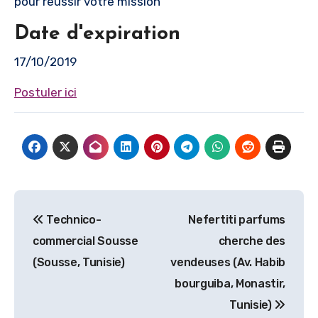
pour réussir votre mission
Date d'expiration
17/10/2019
Postuler ici
Navigation
Technico-
Nefertiti parfums
de
commercial Sousse
cherche des
l’article
(Sousse, Tunisie)
vendeuses (Av. Habib
bourguiba, Monastir,
Tunisie)