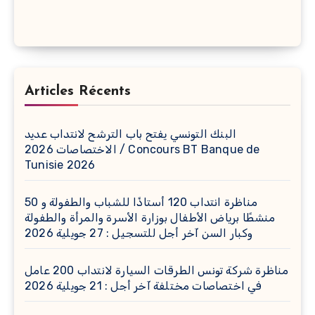
Articles Récents
البنك التونسي يفتح باب الترشح لانتداب عديد
الاختصاصات 2026 / Concours BT Banque de
Tunisie 2026
مناظرة انتداب 120 أستاذًا للشباب والطفولة و 50
منشطًا برياض الأطفال بوزارة الأسرة والمرأة والطفولة
وكبار السن آخر أجل للتسجيل : 27 جويلية 2026
مناظرة شركة تونس الطرقات السيارة لانتداب 200 عامل
في اختصاصات مختلفة آخر أجل : 21 جويلية 2026