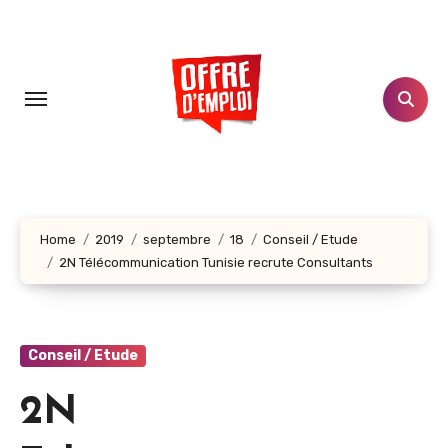
Aller
au
contenu
principal
Home
2019
septembre
18
Conseil / Etude
2N Télécommunication Tunisie recrute Consultants
Conseil / Etude
2N