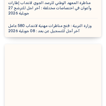
مناظرة المعهد الوطني للرصد الجوي لانتداب إطارات
وأعوان في اختصاصات مختلفة : أخر اجل للترشح 27
جويلية 2026
وزارة التربية : فتح مناظرات مهنية لانتداب 580 عامل
آخر أجل للتسجيل عن بعد : 08 جويلية 2026