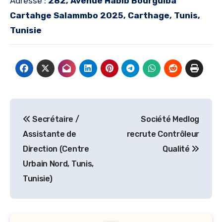
Adresse :
282, Avenue Habib Bourguiba
Cartahge Salammbo 2025, Carthage, Tunis,
Tunisie
Navigation
Secrétaire /
Société Medlog
de
Assistante de
recrute Contrôleur
l’article
Direction (Centre
Qualité
Urbain Nord, Tunis,
Tunisie)