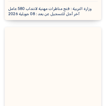
وزارة التربية : فتح مناظرات مهنية لانتداب 580 عامل
آخر أجل للتسجيل عن بعد : 08 جويلية 2026