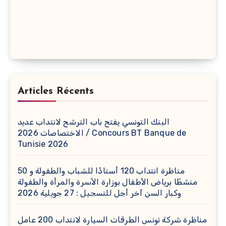
Articles Récents
البنك التونسي يفتح باب الترشح لانتداب عديد
الاختصاصات 2026 / Concours BT Banque de
Tunisie 2026
مناظرة انتداب 120 أستاذًا للشباب والطفولة و 50
منشطًا برياض الأطفال بوزارة الأسرة والمرأة والطفولة
وكبار السن آخر أجل للتسجيل : 27 جويلية 2026
مناظرة شركة تونس الطرقات السيارة لانتداب 200 عامل