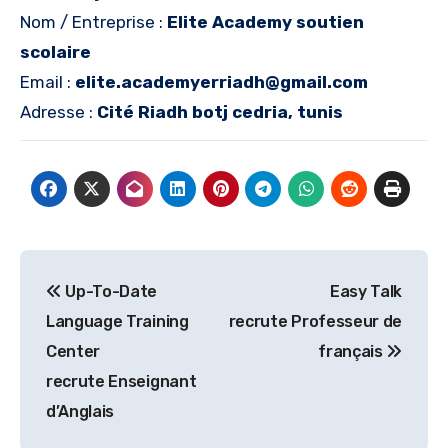
Nom / Entreprise :
Elite Academy soutien
scolaire
Email :
elite.academyerriadh@gmail.com
Adresse :
Cité Riadh botj cedria, tunis
Navigation
Up-To-Date
Easy Talk
de
Language Training
recrute Professeur de
l’article
Center
français
recrute Enseignant
d’Anglais