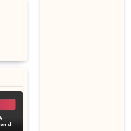
A
ien de