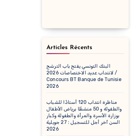
Articles Récents
البنك التونسي يفتح باب الترشح
لانتداب عديد الاختصاصات 2026 /
Concours BT Banque de Tunisie
2026
مناظرة انتداب 120 أستاذًا للشباب
والطفولة و 50 منشطًا برياض الأطفال
بوزارة الأسرة والمرأة والطفولة وكبار
السن آخر أجل للتسجيل : 27 جويلية
2026