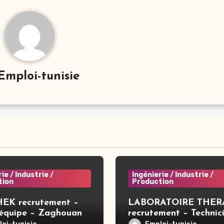
Emploi-tunisie
ie / Industrie /
Ingénierie / Industrie /
tion
Production
EK recrutement –
LABORATOIRE THER
’équipe – Zaghouan
recrutement – Technic
compression – Tunis