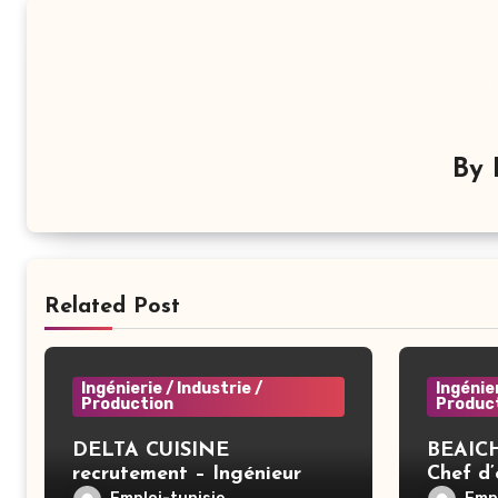
By
Related Post
Ingénierie / Industrie /
Ingénier
Production
Produc
DELTA CUISINE
BEAICH
recrutement – Ingénieur
Chef d
informatique – Ben Arous