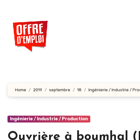
Aller
au
contenu
principal
Home
2019
septembre
18
Ingénierie / Industrie / Pr
Ingénierie / Industrie / Production
Ouvrière à boumhal (