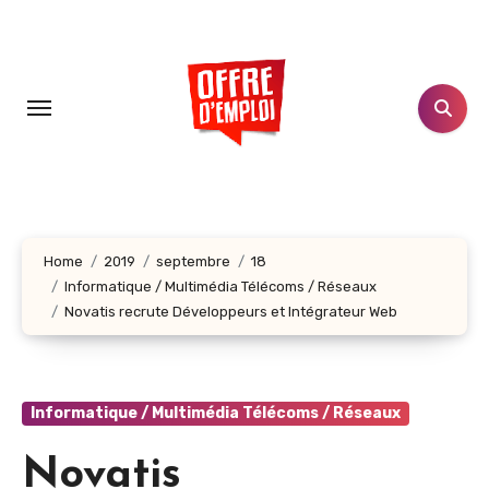
Aller
au
contenu
principal
Home
2019
septembre
18
Informatique / Multimédia Télécoms / Réseaux
Novatis recrute Développeurs et Intégrateur Web
Informatique / Multimédia Télécoms / Réseaux
Novatis