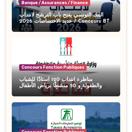
Banque / Assurances / Finance
البنك التونسي يفتح باب الترشح لانتداب
عديد الاختصاصات 2026 / Concours BT
Banque de Tunisie 2026
Concours Fonction Publiques
مناظرة انتداب 120 أستاذًا للشباب
والطفولة و 50 منشطًا برياض الأطفال
بوزارة الأسرة والمرأة والطفولة وكبار
السن آخر أجل للتسجيل : 27 جويلية 2026