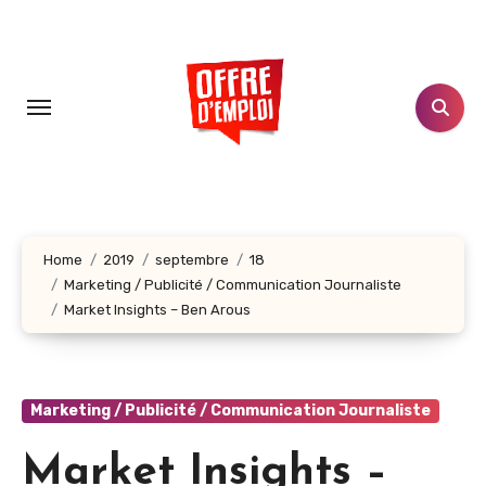
Aller
au
contenu
principal
Home
2019
septembre
18
Marketing / Publicité / Communication Journaliste
Market Insights – Ben Arous
Marketing / Publicité / Communication Journaliste
Market Insights –