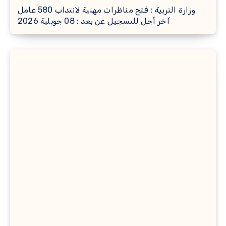
وزارة التربية : فتح مناظرات مهنية لانتداب 580 عامل
آخر أجل للتسجيل عن بعد : 08 جويلية 2026