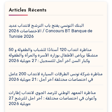
Articles Récents
البنك التونسي يفتح باب الترشح لانتداب عديد
الاختصاصات 2026 / Concours BT Banque de
Tunisie 2026
مناظرة انتداب 120 أستاذًا للشباب والطفولة و 50
منشطًا برياض الأطفال بوزارة الأسرة والمرأة والطفولة
وكبار السن آخر أجل للتسجيل : 27 جويلية 2026
مناظرة شركة تونس الطرقات السيارة لانتداب 200 عامل
في اختصاصات مختلفة آخر أجل : 21 جويلية 2026
مناظرة المعهد الوطني للرصد الجوي لانتداب إطارات
وأعوان في اختصاصات مختلفة : أخر اجل للترشح 27
جويلية 2026