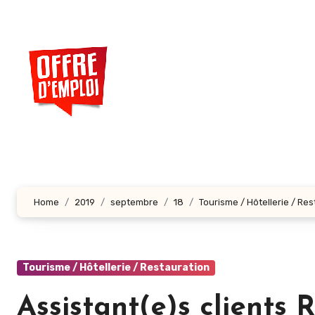
Aller
au
contenu
principal
Home
2019
septembre
18
Tourisme / Hôtellerie / Re
Tourisme / Hôtellerie / Restauration
Assistant(e)s clients 