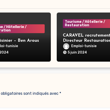
Tourisme / Hôtellerie /
Restauration
e / Hôtellerie /
ration
CARAVEL recrutement
isinier – Ben Arous
Directeur Restauratio
Hôtel – Tunis
oi-tunisie
Emploi-tunisie
 2024
5 juin 2024
obligatoires sont indiqués avec
*