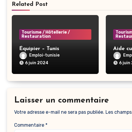
Related Post
Tourisme / Hôtellerie /
Tourism
Restauration
Restau
Équipier – Tunis
Aide cu
Emploi-tunisie
Empl
6 juin 2024
6 juin
Laisser un commentaire
Votre adresse e-mail ne sera pas publiée.
Les champs 
Commentaire
*