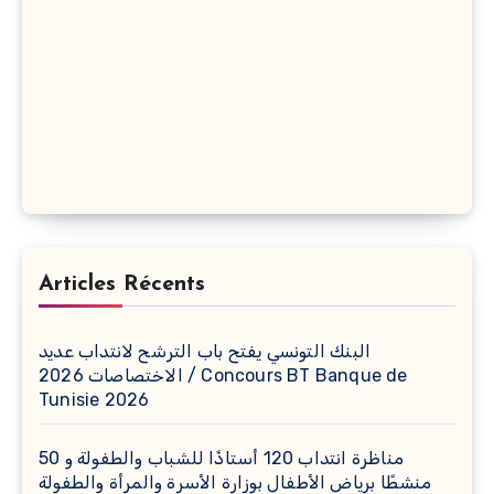
Articles Récents
البنك التونسي يفتح باب الترشح لانتداب عديد
الاختصاصات 2026 / Concours BT Banque de
Tunisie 2026
مناظرة انتداب 120 أستاذًا للشباب والطفولة و 50
منشطًا برياض الأطفال بوزارة الأسرة والمرأة والطفولة