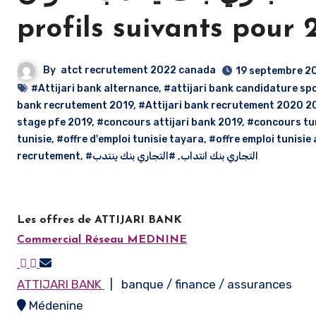
profils suivants pour 
By
atct recrutement 2022 canada
19 septembre 2
#Attijari bank alternance
,
#attijari bank candidature s
bank recrutement 2019
,
#Attijari bank recrutement 2020 2
stage pfe 2019
,
#concours attijari bank 2019
,
#concours tu
tunisie
,
#offre d'emploi tunisie tayara
,
#offre emploi tunisie
recrutement
,
#التجاري بنك ينتدب
,
#التجاري بنك انتداب
Les offres de ATTIJARI BANK
Commercial Réseau MEDNINE
ATTIJARI BANK
| banque / finance / assurances
Médenine