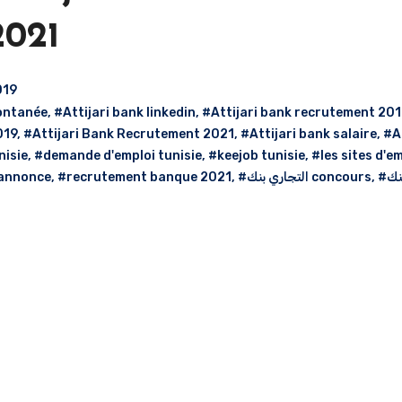
2021
019
pontanée
,
#Attijari bank linkedin
,
#Attijari bank recrutement 20
019
,
#Attijari Bank Recrutement 2021
,
#Attijari bank salaire
,
#A
nisie
,
#demande d'emploi tunisie
,
#keejob tunisie
,
#les sites d'e
 annonce
,
#recrutement banque 2021
,
#التجاري بنك concours
,
#التجاري بنك