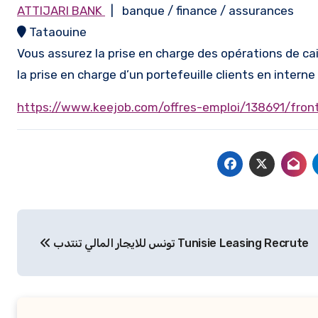
ATTIJARI BANK
| banque / finance / assurances
Tataouine
Vous assurez la prise en charge des opérations de ca
la prise en charge d’un portefeuille clients en intern
https://www.keejob.com/offres-emploi/138691/front
Navigation
تونس للايجار المالي تنتدب Tunisie Leasing Recrute
de
l’article