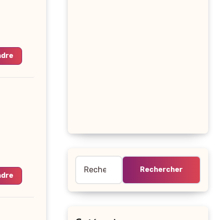
ndre
Rechercher :
ndre