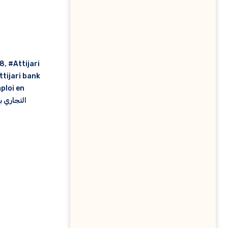
18
,
#Attijari
ttijari bank
mploi en