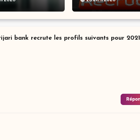
Profils En 2026
ughts on “التجاري بنك ينتدب أعوان Attijari bank recrute les profils suivants pour 202
Répo