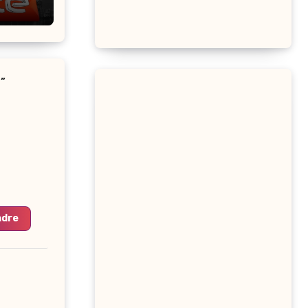
1”
ndre