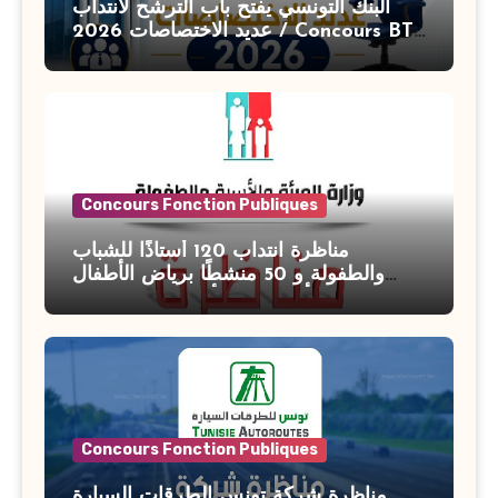
البنك التونسي يفتح باب الترشح لانتداب
عديد الاختصاصات 2026 / Concours BT
Banque de Tunisie 2026
Concours Fonction Publiques
مناظرة انتداب 120 أستاذًا للشباب
والطفولة و 50 منشطًا برياض الأطفال
بوزارة الأسرة والمرأة والطفولة وكبار
السن آخر أجل للتسجيل : 27 جويلية 2026
Concours Fonction Publiques
مناظرة شركة تونس الطرقات السيارة