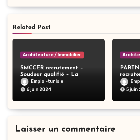
Related Post
Architecture / Immobilier
Archite
SMCCER recrutement –
PARTN
Soudeur qualifié – La
recrut
Manouba
Contrô
Emploi-tunisie
Empl
Gestion
6 juin 2024
5 juin
Tunis
Laisser un commentaire