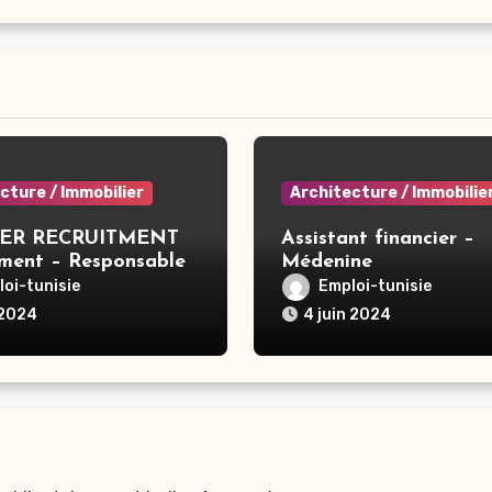
cture / Immobilier
Architecture / Immobilie
ER RECRUITMENT
Assistant financier –
ement – Responsable
Médenine
le De
oi-tunisie
Emploi-tunisie
/Consolidation –
 2024
4 juin 2024