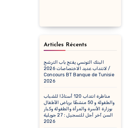
Articles Récents
البنك التونسي يفتح باب الترشح
لانتداب عديد الاختصاصات 2026 /
Concours BT Banque de Tunisie
2026
مناظرة انتداب 120 أستاذًا للشباب
والطفولة و 50 منشطًا برياض الأطفال
بوزارة الأسرة والمرأة والطفولة وكبار
السن آخر أجل للتسجيل : 27 جويلية
2026