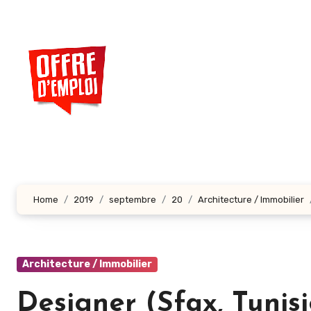
Aller
au
contenu
principal
Home
2019
septembre
20
Architecture / Immobilier
Architecture / Immobilier
Designer (Sfax, Tunisi