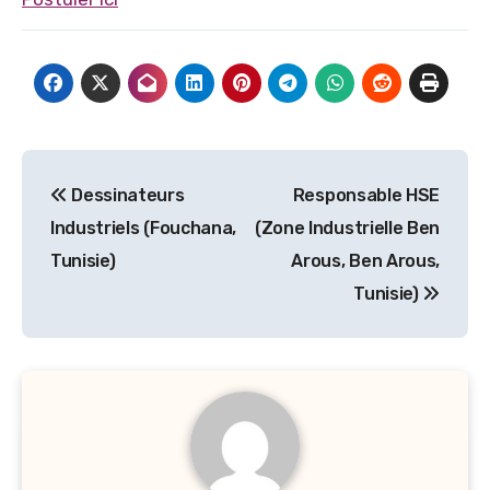
Navigation
Dessinateurs
Responsable HSE
de
Industriels (Fouchana,
(Zone Industrielle Ben
l’article
Tunisie)
Arous, Ben Arous,
Tunisie)