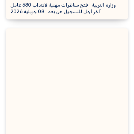
وزارة التربية : فتح مناظرات مهنية لانتداب 580 عامل
آخر أجل للتسجيل عن بعد : 08 جويلية 2026