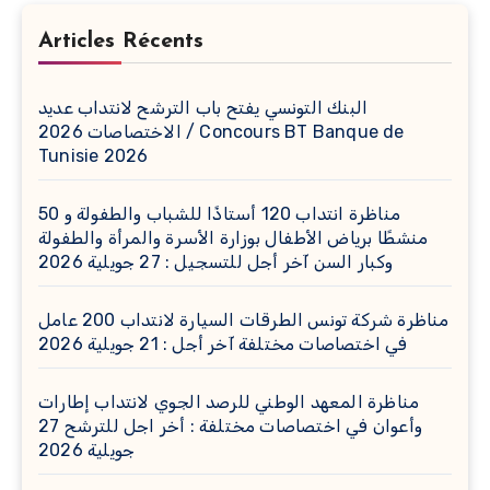
Articles Récents
البنك التونسي يفتح باب الترشح لانتداب عديد
الاختصاصات 2026 / Concours BT Banque de
Tunisie 2026
مناظرة انتداب 120 أستاذًا للشباب والطفولة و 50
منشطًا برياض الأطفال بوزارة الأسرة والمرأة والطفولة
وكبار السن آخر أجل للتسجيل : 27 جويلية 2026
مناظرة شركة تونس الطرقات السيارة لانتداب 200 عامل
في اختصاصات مختلفة آخر أجل : 21 جويلية 2026
مناظرة المعهد الوطني للرصد الجوي لانتداب إطارات
وأعوان في اختصاصات مختلفة : أخر اجل للترشح 27
جويلية 2026