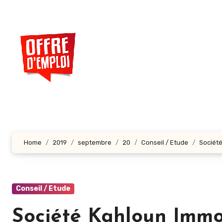
Aller
au
contenu
principal
Home
2019
septembre
20
Conseil / Etude
Société
Conseil / Etude
Société Kahloun Immob