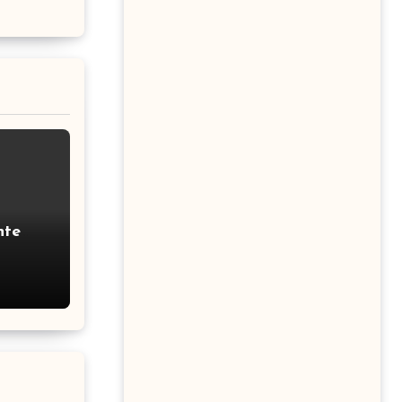
nte
ous