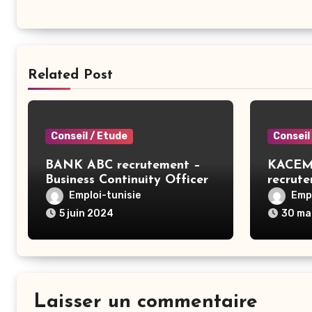
Related Post
Conseil / Etude
Conseil
BANK ABC recrutement –
KACEM
Business Continuity Officer
recrut
– Tunis
ERP SA
Emploi-tunisie
Empl
5 juin 2024
30 ma
Laisser un commentaire