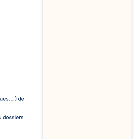
ques, …) de
u dossiers