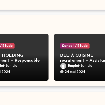
 / Etude
Conseil / Etude
 HOLDING
DELTA CUISINE
ement – Responsable
recrutement – Assista
GE X3 – Tunis
commerciale – Ben Ar
oi-tunisie
Emploi-tunisie
i 2024
24 mai 2024