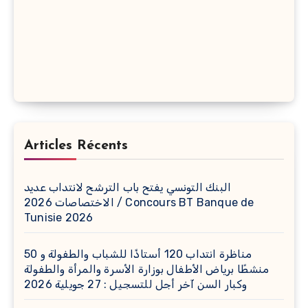
Articles Récents
البنك التونسي يفتح باب الترشح لانتداب عديد
الاختصاصات 2026 / Concours BT Banque de
Tunisie 2026
مناظرة انتداب 120 أستاذًا للشباب والطفولة و 50
منشطًا برياض الأطفال بوزارة الأسرة والمرأة والطفولة
وكبار السن آخر أجل للتسجيل : 27 جويلية 2026