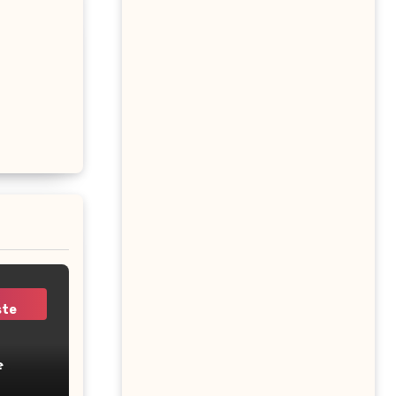
ste
e
r