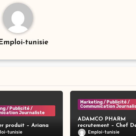
Emploi-tunisie
Marketing / Publicité /
Communication Journali
ng / Publicité /
ication Journaliste
ADAMCO PHARM
r produit – Ariana
recrutement – Chef D
Produit Senior – Nige
oi-tunisie
Emploi-tunisie