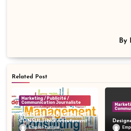
By
Related Post
Marketing / Publicité /
Communication Journaliste
Marketi
Commun
BUSINESS MANAGEMENT
CONSULTING recrutement
Designe
– Business Developer BI –
Emploi-tunisie
Empl