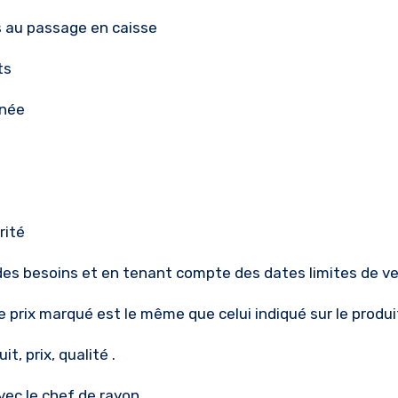
 au passage en caisse
ts
rnée
rité
des besoins et en tenant compte des dates limites de v
e prix marqué est le même que celui indiqué sur le produi
, prix, qualité .
vec le chef de rayon