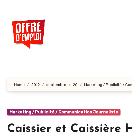
Aller
au
contenu
principal
Home
2019
septembre
20
Marketing / Publicité / C
Marketing / Publicité / Communication Journaliste
Caissier et Caissièr