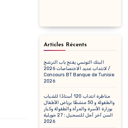
Articles Récents
البنك التونسي يفتح باب الترشح
لانتداب عديد الاختصاصات 2026 /
Concours BT Banque de Tunisie
2026
مناظرة انتداب 120 أستاذًا للشباب
والطفولة و 50 منشطًا برياض الأطفال
بوزارة الأسرة والمرأة والطفولة وكبار
السن آخر أجل للتسجيل : 27 جويلية
2026