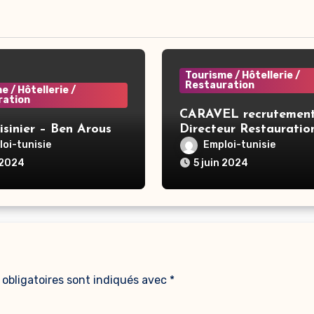
Tourisme / Hôtellerie /
Restauration
e / Hôtellerie /
ration
CARAVEL recrutement
isinier – Ben Arous
Directeur Restauratio
Hôtel – Tunis
oi-tunisie
Emploi-tunisie
 2024
5 juin 2024
obligatoires sont indiqués avec
*