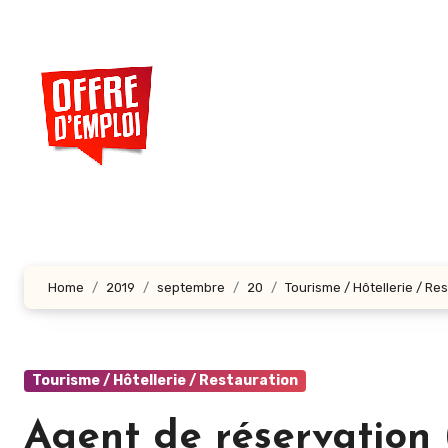
Aller
au
contenu
principal
Home
2019
septembre
20
Tourisme / Hôtellerie / Re
Tourisme / Hôtellerie / Restauration
Agent de réservation