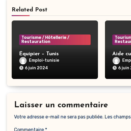
Related Post
Tourisme / Hôtellerie /
Tourism
Restauration
Restau
Équipier – Tunis
Aide cu
Emploi-tunisie
Empl
6 juin 2024
6 juin
Laisser un commentaire
Votre adresse e-mail ne sera pas publiée.
Les champs 
Commentaire
*