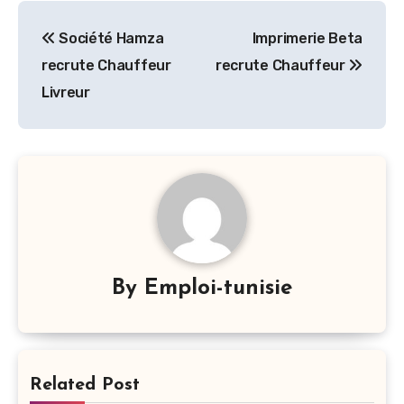
Navigation
Société Hamza
Imprimerie Beta
de
recrute Chauffeur
recrute Chauffeur
l’article
Livreur
By
Emploi-tunisie
Related Post