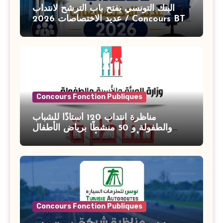
البنك التونسي يفتح باب الترشح لانتداب
عديد الاختصاصات 2026 / Concours BT
Banque de Tunisie 2026
Concours Fonction Publiques
مناظرة انتداب 120 أستاذًا للشباب
والطفولة و 50 منشطًا برياض الأطفال
بوزارة الأسرة والمرأة والطفولة وكبار
السن آخر أجل للتسجيل : 27 جويلية 2026
Concours Fonction Publiques